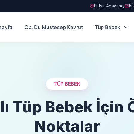
Fulya Academy
bi
sayfa
Op. Dr. Mustecep Kavrut
Tüp Bebek
TÜP BEBEK
lı Tüp Bebek İçin
Noktalar