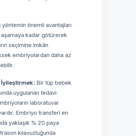
 yöntemin önemli avantajları
n aşamaya kadar götürerek
arın seçimine imkân
 yüksek embriyolardan daha az
bilir.
 İyileştirmek:
Bir tüp bebek
sında uygulanan tedavi
embriyoların laboratuvar
vardır. Embriyo transferi en
rıda yaklaşık % 20 paya
ltrason kılavuzluğunda