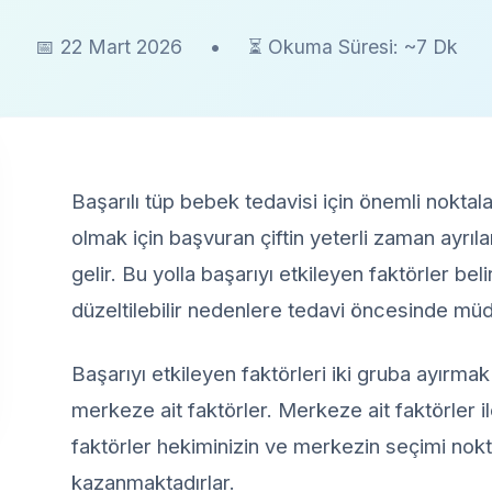
📅 22 Mart 2026
•
⏳ Okuma Süresi: ~7 Dk
Başarılı tüp bebek tedavisi için önemli noktal
olmak için başvuran çiftin yeterli zaman ayrıl
gelir. Bu yolla başarıyı etkileyen faktörler bel
düzeltilebilir nedenlere tedavi öncesinde müda
Başarıyı etkileyen faktörleri iki gruba ayırmak 
merkeze ait faktörler. Merkeze ait faktörler ile 
faktörler hekiminizin ve merkezin seçimi no
kazanmaktadırlar.