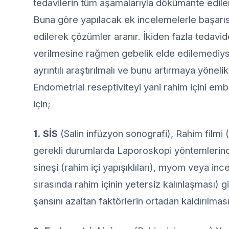
tedavilerin tüm aşamalarıyla dökümante ediler
Buna göre yapılacak ek incelemelerle başarısız
edilerek çözümler aranır. İkiden fazla tedavid
verilmesine rağmen gebelik elde edilemediyse r
ayrıntılı araştırılmalı ve bunu artırmaya yönel
Endometrial reseptiviteyi yani rahim içini emb
için;
1.
SİS
(Salin infüzyon sonografi), Rahim filmi
gerekli durumlarda Laporoskopi yöntemlerinde
sineşi (rahim içi yapışıklıları), myom veya i
sırasında rahim içinin yetersiz kalınlaşması)
şansını azaltan faktörlerin ortadan kaldırılmas