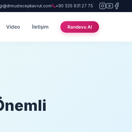
lgi@drmustecepkavrut.com
+90 535 931 27 75
Video
İletişim
Randevu Al
 Önemli