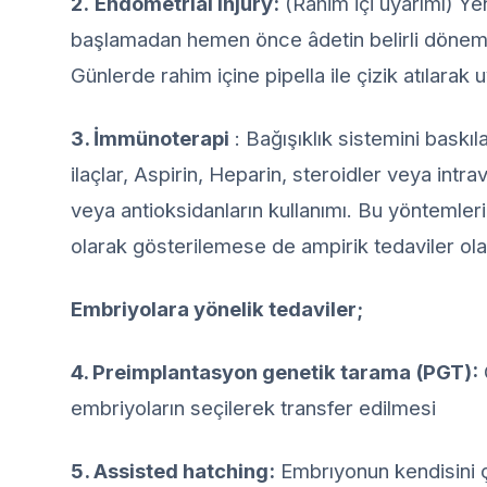
2.
Endometrial injury:
(Rahim içi uyarımı) Ye
başlamadan hemen önce âdetin belirli dönemle
Günlerde rahim içine pipella ile çizik atılarak 
3. İmmünoterapi
: Bağışıklık sistemini baskıla
ilaçlar, Aspirin, Heparin, steroidler veya int
veya antioksidanların kullanımı. Bu yöntemlerin 
olarak gösterilemese de ampirik tedaviler ol
Embriyolara yönelik tedaviler;
4. Preimplantasyon genetik tarama (PGT):
embriyoların seçilerek transfer edilmesi
5. Assisted hatching:
Embrıyonun kendisini 