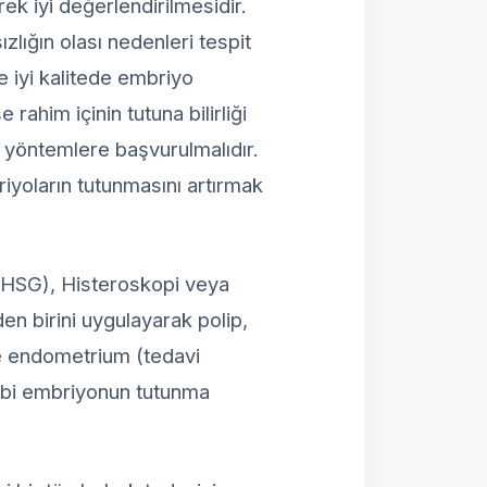
ek iyi değerlendirilmesidir.
lığın olası nedenleri tespit
e iyi kalitede embriyo
ahim içinin tutuna bilirliği
ik yöntemlere başvurulmalıdır.
riyoların tutunmasını artırmak
 (HSG), Histeroskopi veya
n birini uygulayarak polip,
nce endometrium (tedavi
 gibi embriyonun tutunma
ı