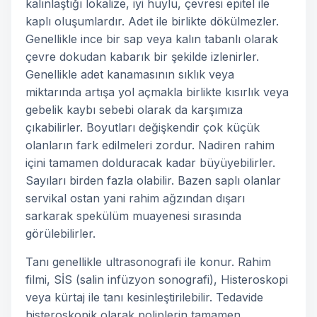
kalınlaştığı lokalize, iyi huylu, çevresi epitel ile
kaplı oluşumlardır. Adet ile birlikte dökülmezler.
Genellikle ince bir sap veya kalın tabanlı olarak
çevre dokudan kabarık bir şekilde izlenirler.
Genellikle adet kanamasının sıklık veya
miktarında artışa yol açmakla birlikte kısırlık veya
gebelik kaybı sebebi olarak da karşımıza
çıkabilirler. Boyutları değişkendir çok küçük
olanların fark edilmeleri zordur. Nadiren rahim
içini tamamen dolduracak kadar büyüyebilirler.
Sayıları birden fazla olabilir. Bazen saplı olanlar
servikal ostan yani rahim ağzından dışarı
sarkarak spekülüm muayenesi sırasında
görülebilirler.
Tanı genellikle ultrasonografi ile konur. Rahim
filmi, SİS (salin infüzyon sonografi), Histeroskopi
veya kürtaj ile tanı kesinleştirilebilir. Tedavide
histeroskopik olarak poliplerin tamamen