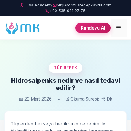
İçeriğe
Fulya Academy
bilgi@drmustecepkavrut.com
atla
+90 535 931 27 75
Men
Randevu Al
TÜP BEBEK
Hidrosalpenks nedir ve nasıl tedavi
edilir?
📅 22 Mart 2026
•
⏳ Okuma Süresi: ~5 Dk
Tüplerden biri veya her ikisinin de rahim ile