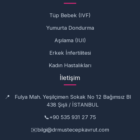
Tüp Bebek (IVF)
Yumurta Dondurma
Aşılama (IUI)
Erkek İnfertilitesi
Kadın Hastalıkları
İletişim
📍
Fulya Mah. Yeşilçimen Sokak No 12 Bağımsız Bl
438 Şişli / İSTANBUL
📞
+90 535 931 27 75
✉️
bilgi@drmustecepkavrut.com