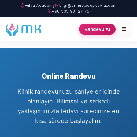
İçeriğe
Fulya Academy
bilgi@drmustecepkavrut.com
atla
+90 535 931 27 75
Men
Randevu Al
Online Randevu
Klinik randevunuzu saniyeler içinde
planlayın. Bilimsel ve şefkatli
yaklaşımımızla tedavi sürecinize en
kısa sürede başlayalım.